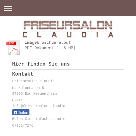
Imagebroschuere.pdf
PDF-Dokument [1.6 MB]
Hier finden Sie uns
Kontakt
Friseursalon Claudia
Kurkolonnaden 5
97980 Bad Mergentheim
E-Mail:
info@friseursalon-claudia.de
Teilen
Rufen Sie einfach an unter
07931/7170